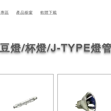
牌專區
產品櫥窗
軟體下載
豆燈/杯燈/J-TYPE燈