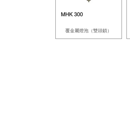
覆金屬燈泡（雙頭鎖）
快速瀏覽