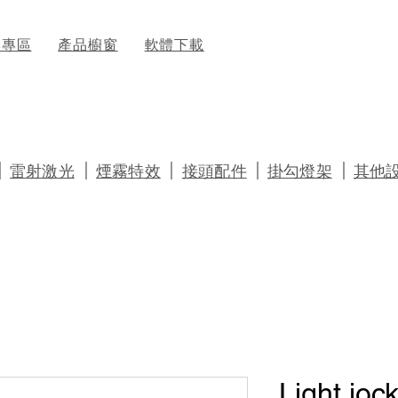
牌專區
產品櫥窗
軟體下載
｜
｜
｜
｜
｜
雷射激光
煙霧特效
接頭配件
掛勾燈架
其他
Light joc