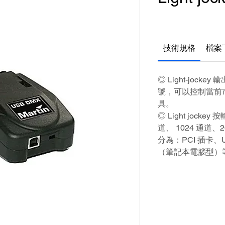
技術規格
檔案
◎ Light-jock
號，可以控制當前
具。
◎ Light jock
道、 1024 通道
分為：PCI 插卡、
（筆記本電腦型）