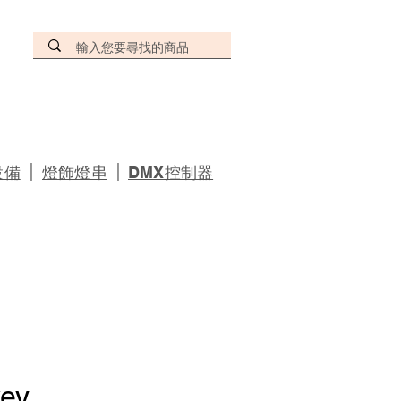
｜
｜
設備
燈飾燈串
DMX控制器
key