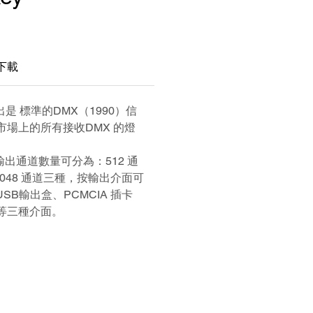
下載
ey 輸出是 標準的DMX（1990）信
市場上的所有接收DMX 的燈
ey 按輸出通道數量可分為：512 通
、2048 通道三種，按輸出介面可
USB輸出盒、PCMCIA 插卡
等三種介面。