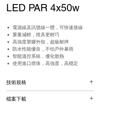
LED PAR 4x50w
電源線及訊號線一體，可快速接線
重量減輕，燈具更輕巧
高強度塑膠外殼，超級耐摔
防水性能優良，不怕戶外暴雨
智能溫控系統，優化散熱
使用進口燈珠，高強度，高穩定
技術規格
電源輸入：AC100-240V，50/60Hz
檔案下載
光源：4 顆 50W
(暖白光 3200K±300K +正白光
檔案下載
6500K±300K)
功率：200w
光束角度：25°
DMX通道：5 / 8 CH