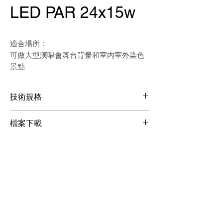
LED PAR 24x15w
適合場所：
可做大型演唱會舞台背景和室内室外染色
景點
技術規格
輸入電壓：AC90-260V 50/60Hz
檔案下載
燈珠數量：24顆 15W 5合1 LED燈珠
RGBAW
檔案下載
控制信號：DMX512，主機、從機，聲
控或自走
控制通道：5 / 9 個國際標準DMX通道
消耗功率：360W
產品尺寸：220(D)*220(W)*325(H)mm
淨重：4.00Kg