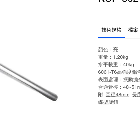
技術規格
檔案
顏色：亮
重量：1.20kg
水平載重：40kg
6061-T6高強度
表面處理：振動拋
合適管徑：48~51
附
直徑48mm
長度
蝶型旋鈕