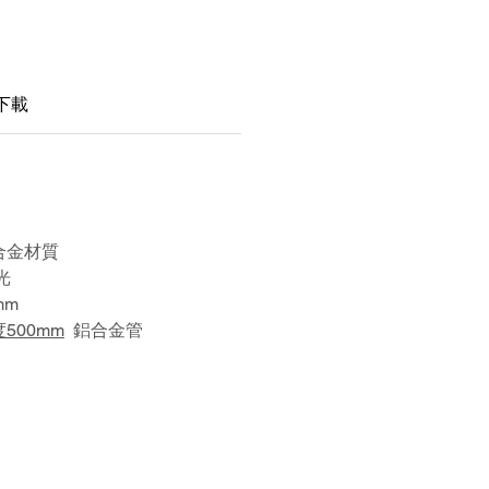
下載
鋁合金材質
光
mm
500mm
鋁合金管