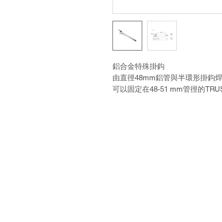
鋁合金特殊掛鈎
由直徑48mm鋁管與半環形掛鈎
可以固定在48-51 mm管徑的T