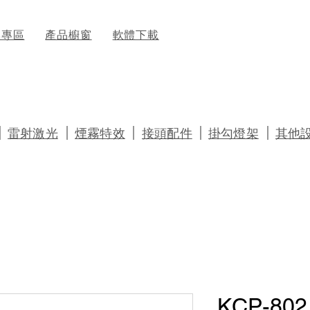
牌專區
產品櫥窗
軟體下載
｜
｜
｜
｜
｜
雷射激光
煙霧特效
接頭配件
掛勾燈架
其他
KCP-802