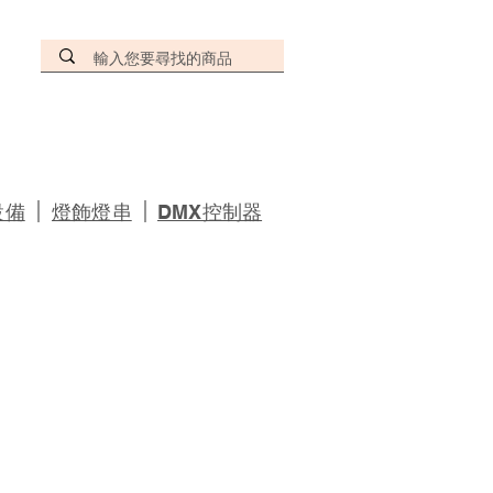
｜
｜
設備
燈飾燈串
DMX控制器