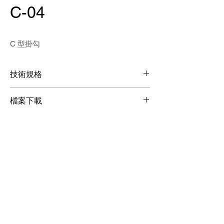
C-04
C 型掛勾
技術規格
材質：鐵
檔案下載
管徑：25-50mm
載重：10kg
檔案下載