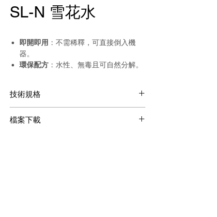
SL-N 雪花水
即開即用
：不需稀釋，可直接倒入機
器。
環保配方
：水性、無毒且可自然分解。
技術規格
使用最溫和的配方
檔案下載
雪花量較SL-A多
容量：5公升 (5 LITER)
檔案下載