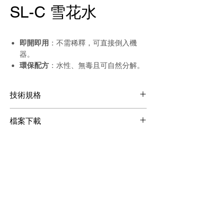
SL-C 雪花水
即開即用
：不需稀釋，可直接倒入機
器。
環保配方
：水性、無毒且可自然分解。
技術規格
使用最溫和的配方
檔案下載
可使用在攝氏-10度C的低溫環境
容量：5公升 (5 LITER)
檔案下載