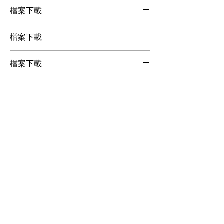
電壓：美規 : AC 100-120V, 50/60Hz
檔案下載
1.1A
歐規 : AC 220-240V, 50/60Hz
檔案下載
檔案下載
0.53A
額定功率：127瓦
檔案下載
適用環溫：0°C – 40°C (32°F – 104°F)
檔案下載
風量：530 立方英尺/分 (50Hz)
檔案下載
600 立方英尺/分 (60Hz)
風速：轉數 750 – 2550 轉 (50Hz)
轉數 750 – 2800 轉 (60Hz)
DMX 頻道：佔用 1 頻道
連接座：Neutrik Powercon (主電源)，
XLR 5-pin (DMX)
控制方式：手動控制、DMX 512、無線
控制器 (選配)
選擇性配件：WTR-10 無線控制模組、
Z-3 有線控制器
尺寸：124 x 316 x 368 cm (長 4.88 寬
12.44 高 14.49 英寸)