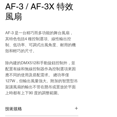
AF-3 / AF-3X 特效
風扇
AF-3 是一台精巧而多功能的舞台風扇，
其特色包括4 種控制選項、線性輸出控
制、低功率、可調式出風角度、耐用的機
殼和輕巧的尺寸。
除內建的DMX512和手動旋鈕控制外，並
配置有線和無線控制器作為控制選項來因
應不同的使用及搭配需求。 總功率僅
127W，但輸出風量強大。附加的智慧型吊
架讓風扇的輸出不管在懸吊或置放於平面
上時都有上下90 度的調整範圍。
技術規格