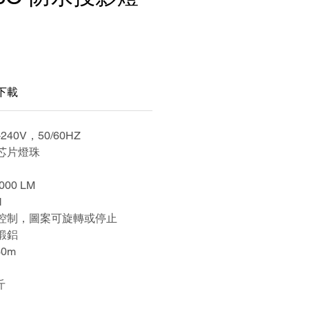
下載
-240V，50/60HZ
芯片燈珠
00 LM
H
控制，圖案可旋轉或停止
鍛鋁
0m
斤