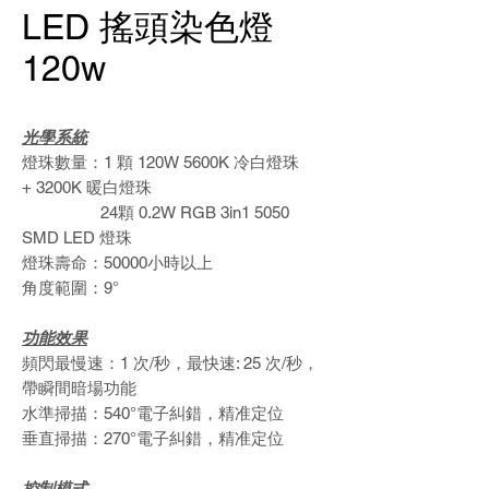
LED 搖頭染色燈
120w
光學系統
燈珠數量：1 顆 120W 5600K 冷白燈珠
+ 3200K 暖白燈珠
24顆 0.2W RGB 3in1 5050
SMD LED 燈珠
燈珠壽命：
50000
小時以上
角度範圍：9
°
功能效果
頻閃最慢速
：1
次
/
秒，最快速
: 25
次
/
秒，
帶瞬間暗場功能
水準掃描
：540
°電子糾錯，精准定位
垂直掃描
：270
°電子糾錯，精准定位
控制模式