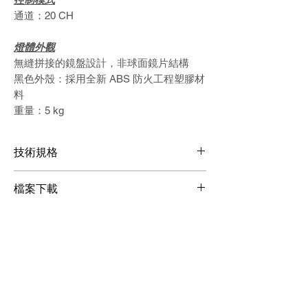
通道：
20 CH
燈體外觀
無縫拼接的鏡盤設計，非球面鏡片結構
黑色外殼
：
採用全新
ABS
防火工程塑膠材
料
重量：
5 kg
技術規格
輸入電壓：
AC100-240V/50-60Hz
檔案下載
最大功率：14
0W
通道模式：
20 CH
檔案下載
信號輸入輸出：
3
芯
IP
等級：
IP20
外形尺寸：
320 x 250 x 255 mm
淨重：5
kgs