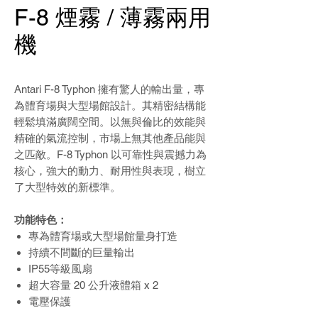
F-8 煙霧 / 薄霧兩用
機
Antari F-8 Typhon 擁有驚人的輸出量，專
為體育場與大型場館設計。其精密結構能
輕鬆填滿廣闊空間。以無與倫比的效能與
精確的氣流控制，市場上無其他產品能與
之匹敵。F-8 Typhon 以可靠性與震撼力為
核心，強大的動力、耐用性與表現，樹立
了大型特效的新標準。
功能特色：
專為體育場或大型場館量身打造
持續不間斷的巨量輸出
IP55等級風扇
超大容量 20 公升液體箱 x 2
電壓保護