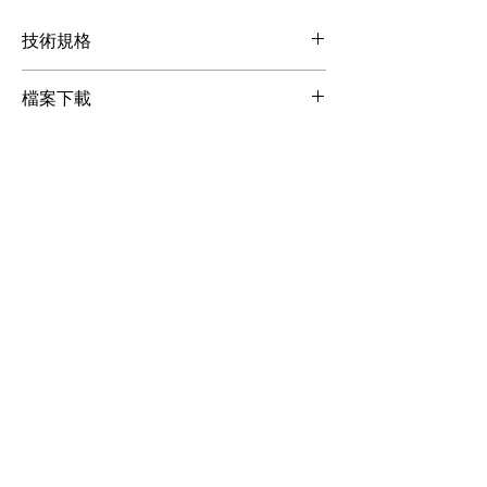
技術規格
輸入電壓：AC 220-240V，50 / 60 Hz
檔案下載
14.5A
額定功率：3500瓦
檔案下載
加熱時間：約 10 分鐘
耗油量：200 毫升/分鐘(100% 輸出)
油桶容量：20 公升 (5.28 加侖) x 2
適用煙霧水：Antari FLG 濃煙霧水(淡綠
色)、
Antari FLH 長時間停留煙
霧水、
Antari FLR 淡煙霧水、
Antari FLZ 長停留時間煙霧
水
運作時間：(最大輸出量下) 9 小時
適用環溫：0°C – 40°C (32°F – 104°F)
控制方式：手動控制、定時控制、