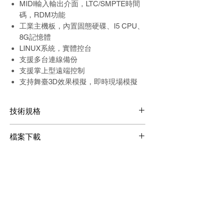
MIDI
輸入輸出介面，
LTC/SMPTE
時間
碼，
RDM
功能
工業主機板，內置固態硬碟
、I5 CPU、
8G
記憶體
LINUX
系統，實體控台
支援多台連線備份
支援掌上型遠端控制
支持舞臺
3D
效果模擬，即時現場模擬
技術規格
電源：
110-240 V
，
50/60Hz
檔案下載
尺寸：
1300 x 400 x 770 mm
淨重：
38.5KG
檔案下載
毛重：
82KG