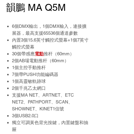
韻鵬 MA Q5M
6
個
DMX
輸出，
1
個
DMX
輸入，連接擴
展器，最高支援
65536
個通道參數
內置3
個
15.6
英寸觸控式螢幕
+1
個
7
英寸
觸控式螢幕
30個帶感應
電動
推杆（
60mm
）
2
個
AB
場電動推杆（
60mm
）
1
個主控手動推杆
7個帶
PUSH
功能編碼器
1
個高靈敏軌跡球
2
個千兆乙太網口
支援
MA NET
、
ARTNET
、
ETC
NET2
、
PATHPORT
、
SCAN
、
SHOWNET
、
KINET1
信號
3
個
USB2.0
口
獨立可調黃色背光按鍵，內置鍵盤和抽
屜