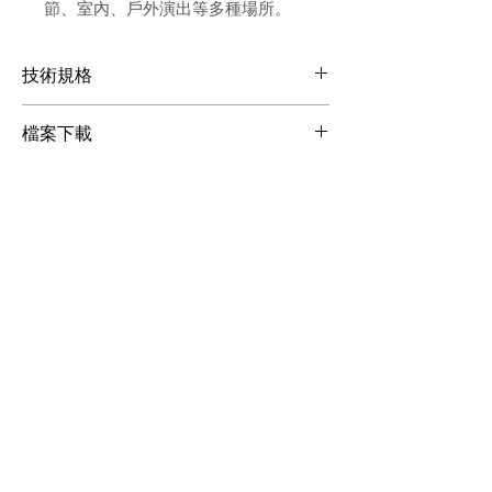
節、室內、戶外演出等多種場所。
技術規格
電壓：
AC110-130V/60Hz
、
AC220-
檔案下載
240V/50Hz
功率：74
0W
檔案下載
噴花高度：
4-10
米
調整角度：向上
工作溫度：
-10
℃
~50
℃
最大裝粉量：
160g
控制模式：
DMX512
機器尺寸：
390 x 348 x 296 mm
淨重：22
kg