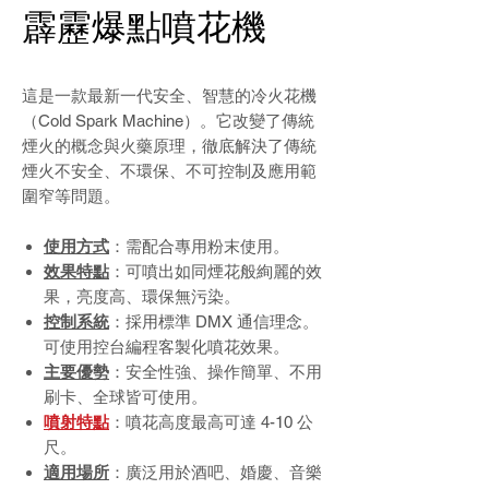
霹靂爆點噴花機
這是一款最新一代安全、智慧的冷火花機
（Cold Spark Machine）。它改變了傳統
煙火的概念與火藥原理，徹底解決了傳統
煙火不安全、不環保、不可控制及應用範
圍窄等問題。
使用方式
：需配合專用粉末使用。
效果特點
：可噴出如同煙花般絢麗的效
果，亮度高、環保無污染。
控制系統
：採用標準 DMX 通信理念。
可使用控台編程客製化噴花效果。
主要優勢
：安全性強、操作簡單、不用
刷卡、全球皆可使用。
噴射特點
：噴花高度最高可達 4-10 公
尺。
適用場所
：廣泛用於酒吧、婚慶、音樂