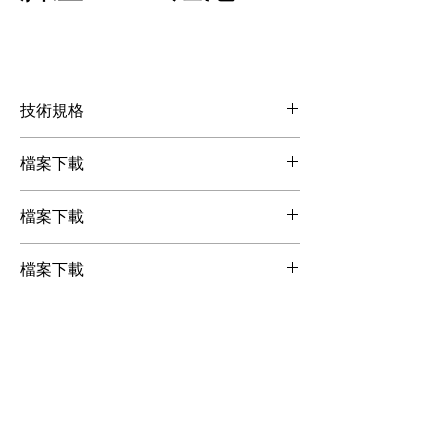
技術規格
型號
電壓
瓦特
色溫
檔案下載
檔案下載
HPL
110V
575W
3200K
檔案下載
HPL
220V
575W
3200K
檔案下載
檔案下載
HPL
110V
750W
3200K
檔案下載
HPL
220V
750W
3200K
※ 以上資料參考GE廠牌燈泡規格，各